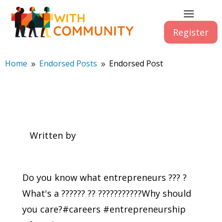
Register
Home
Endorsed Posts
Endorsed Post
9
9
Written by
Do you know what entrepreneurs ??? ?
What's a ?????? ?? ???????????Why should
you care?#careers #entrepreneurship